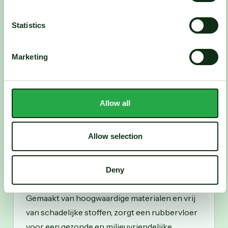
Ontdek
Statistics
Marketing
PVC-vloer
Onze PVC-vloeren zijn niet alleen prachtig om
te zien, maar ook nog gezond voor jou en je
Allow all
omgeving.
Ontdek
Allow selection
Deny
Rubbervloer
Gemaakt van hoogwaardige materialen en vrij
van schadelijke stoffen, zorgt een rubbervloer
voor een gezonde en milieuvriendelijke