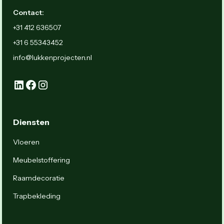
Contact:
+31 412 636507
+31 6 55343452
info@lukkenprojecten.nl
Diensten
Vloeren
Meubelstoffering
Raamdecoratie
Trapbekleding