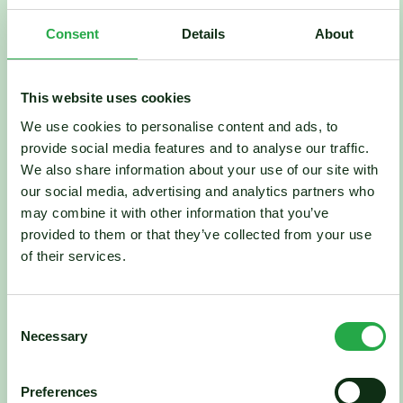
Consent
Details
About
Laminaatvloer
Met een breed scala aan ontwerpen, texturen
This website uses cookies
en kleuren, biedt een laminaatvloer de perfecte
We use cookies to personalise content and ads, to
oplossing voor elke ruimte in huis.
provide social media features and to analyse our traffic.
We also share information about your use of our site with
Ontdek
our social media, advertising and analytics partners who
may combine it with other information that you’ve
provided to them or that they’ve collected from your use
of their services.
Marmoleumvloer
Een marmoleumvloer vormt een gezonde en
Consent
stijlvolle optie voor elk interieur. Marmoleum is
Necessary
Selection
is ideaal voor mensen met allergieën of
gevoeligheden
Preferences