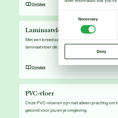
other information that you’ve
Ontdek
Consent
Necessary
Selection
Laminaatvloer
Met een breed scala aan ontwerpen, texturen en 
laminaatvloer de perfecte oplossing voor elke ru
Deny
Ontdek
PVC-vloer
Onze PVC-vloeren zijn niet alleen prachtig om t
gezond voor jou en je omgeving.