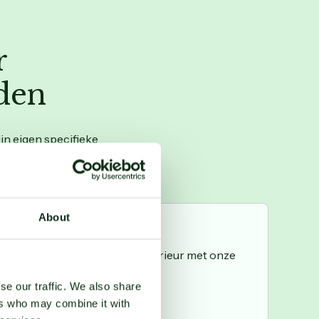
r
den
jn eigen specifieke
About
heid van hout stralen in je interieur met onze
se our traffic. We also share
ers who may combine it with