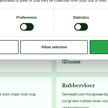
 provided to them or that they’ve collected from your use of their
Ontdek
Preferences
Statistics
Marmoleumvloe
kleuren, biedt een
Een marmoleumvloer vormt 
imte in huis.
interieur. Marmoleum is is
Allow selection
gevoeligheden
Ontdek
Rubbervloer
e zien, maar ook nog
Gemaakt van hoogwaardige 
zorgt een rubbervloer voo
vloeroplossing.