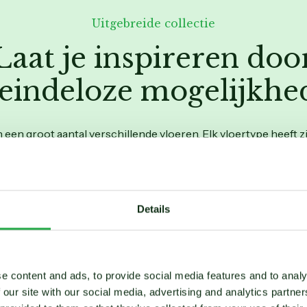
Uitgebreide collectie
Laat je inspireren doo
 eindeloze mogelijkhe
en groot aantal verschillende vloeren. Elk vloertype heeft zi
kenmerken. Ontdek ze hier!
Details
Houten vloer
kheden in kleur en
Laat de natuurlijke schoon
eigentijdse look voor elke
prachtige houten vloeren.
e content and ads, to provide social media features and to analy
 our site with our social media, advertising and analytics partn