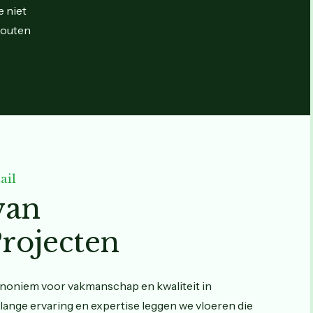
e niet
houten
ail
van
rojecten
ynoniem voor vakmanschap en kwaliteit in
lange ervaring en expertise leggen we vloeren die