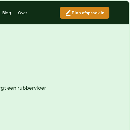
Blog
Over
Plan afspraak in
rgt een rubbervloer
.