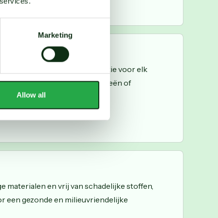
 services.
Marketing
r
een gezonde en stijlvolle optie voor elk
 ideaal voor mensen met allergieën of
Allow all
materialen en vrij van schadelijke stoffen,
r een gezonde en milieuvriendelijke