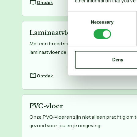
other information that you’ve
Ontdek
Consent
Necessary
Selection
Laminaatvloer
Met een breed scala aan ontwerpen, texturen en 
laminaatvloer de perfecte oplossing voor elke ru
Deny
Ontdek
PVC-vloer
Onze PVC-vloeren zijn niet alleen prachtig om t
gezond voor jou en je omgeving.