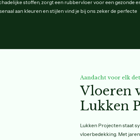
chadelijke stoffen, zorgt een rubbervloer voor een gezonde e
enaal aan kleuren en stijlen vind je bij ons zeker de perfecte
Aandacht voor elk det
Vloeren 
Lukken P
Lukken Projecten staat s
vloerbedekking. Met jaren