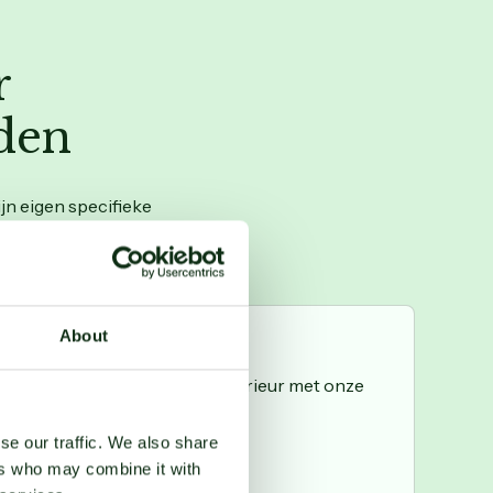
r
den
jn eigen specifieke
About
heid van hout stralen in je interieur met onze
se our traffic. We also share
ers who may combine it with