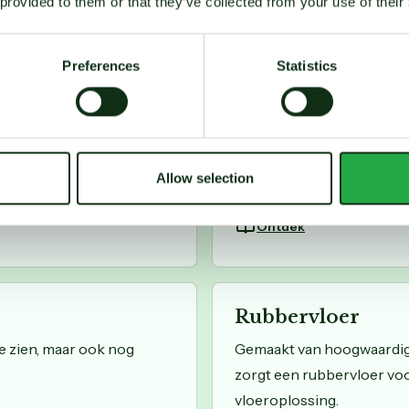
 provided to them or that they’ve collected from your use of their
Ontdek
Preferences
Statistics
Marmoleumvloe
kleuren, biedt een
Een marmoleumvloer vormt 
imte in huis.
interieur. Marmoleum is is
Allow selection
gevoeligheden
Ontdek
Rubbervloer
e zien, maar ook nog
Gemaakt van hoogwaardige 
zorgt een rubbervloer voo
vloeroplossing.