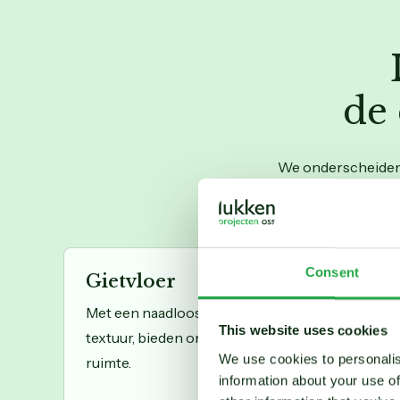
de
We onderscheiden e
Consent
Gietvloer
Met een naadloos ontwerp en eindeloze mogelij
This website uses cookies
textuur, bieden onze gietvloeren een strakke en 
We use cookies to personalis
ruimte.
information about your use of