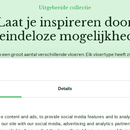
Uitgebreide collectie
Laat je inspireren doo
 eindeloze mogelijkhe
en groot aantal verschillende vloeren. Elk vloertype heeft zi
kenmerken. Ontdek ze hier!
Details
Houten vloer
kheden in kleur en
Laat de natuurlijke schoon
eigentijdse look voor elke
prachtige houten vloeren.
e content and ads, to provide social media features and to analy
 our site with our social media, advertising and analytics partn