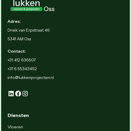
Adres:
Driek van Erpstraat 46
5341 AM Oss
Contact:
+31 412 636507
+31 6 55343452
info@lukkenprojecten.nl
Diensten
Vloeren