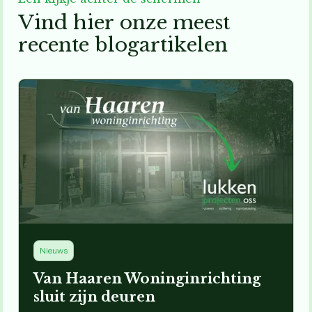
V
i
n
d
h
i
e
r
o
n
z
e
m
e
e
s
t
r
e
c
e
n
t
e
b
l
o
g
a
r
t
i
k
e
l
e
n
Nieuws
Van Haaren Woninginrichting
sluit zijn deuren