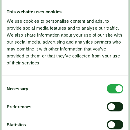
This website uses cookies
We use cookies to personalise content and ads, to
provide social media features and to analyse our traffic.
We also share information about your use of our site with
our social media, advertising and analytics partners who
may combine it with other information that you’ve
provided to them or that they’ve collected from your use
Gezondheid
of their services.
Het belang van duurzame
vloeren
Consent
Een essentieel onderdeel van een gezonde
Necessary
Selection
leefomgeving is de vloer. In dit artikel lees alles over
de voordelen van een duurzame vloer.
Preferences
Lees meer
Statistics