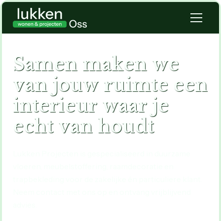
S
a
m
e
n
m
a
k
e
n
w
e
v
a
n
j
o
u
w
r
u
i
m
t
e
e
e
n
i
n
t
e
r
i
e
u
r
w
a
a
r
j
e
e
c
h
t
v
a
n
h
o
u
d
t
Lukken Projecten is gespecialiseerd in duurzame
vloeren, meubelstoffering, raamdecoratie en
trapbekleding voor de zakelijke én particuliere klant.
Neem contact met ons op en ontvang vrijblijvend
advies.