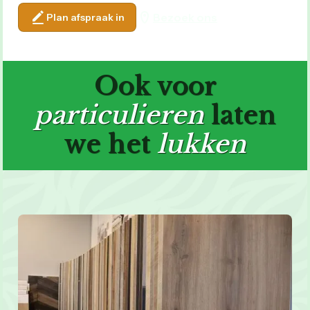
Bezoek ons
Plan afspraak in
Ook voor
particulieren
laten
we het
lukken