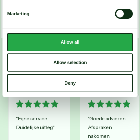
Marketing
Lees alle artikelen
Allow all
Wat anderen over ons zeggen
Allow selection
Onze klanten aan het
woord
Deny
"Fijne service.
"Goede adviezen.
Duidelijke uitleg"
Afspraken
nakomen.