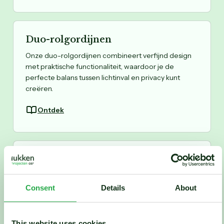
Duo-rolgordijnen
Onze duo-rolgordijnen combineert verfijnd design
met praktische functionaliteit, waardoor je de
perfecte balans tussen lichtinval en privacy kunt
creëren.
Ontdek
Gordijnen
Elk gordijn wordt met zorg en precisie gemaakt in
ons eigen atelier, met oog voor detail en kwaliteit.
Consent
Details
About
Laat je inspireren door onze uitgebreide collectie.
Ontdek
This website uses cookies