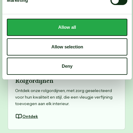
Marketing
Plissés
Met een uniek en eigentijds design voegen onze
Allow all
plissés niet alleen stijl toe aan je interieur, maar
bieden ze ook praktische voordelen.
Allow selection
Ontdek
Deny
Rolgordijnen
Ontdek onze rolgordijnen, met zorg geselecteerd
voor hun kwaliteit en stijl, die een vleugje verfijning
toevoegen aan elk interieur.
Ontdek