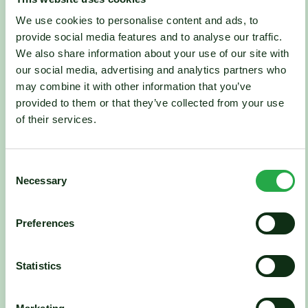
We use cookies to personalise content and ads, to
provide social media features and to analyse our traffic.
We also share information about your use of our site with
Houten jaloezieën
our social media, advertising and analytics partners who
Onze prachtige houten jaloezieën voegen een
may combine it with other information that you’ve
vleugje natuurlijke elegantie toe aan elk interieur.
provided to them or that they’ve collected from your use
of their services.
Ontdek
Consent
Necessary
Selection
Lamellen
Met een eigentijds design bieden onze lamellen niet
Preferences
alleen een moderne uitstraling, maar ook praktische
voordelen.
Statistics
Ontdek