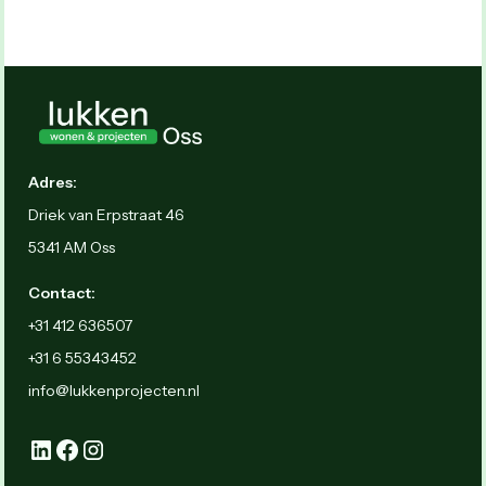
Adres:
Driek van Erpstraat 46
5341 AM Oss
Contact:
+31 412 636507
+31 6 55343452
info@lukkenprojecten.nl